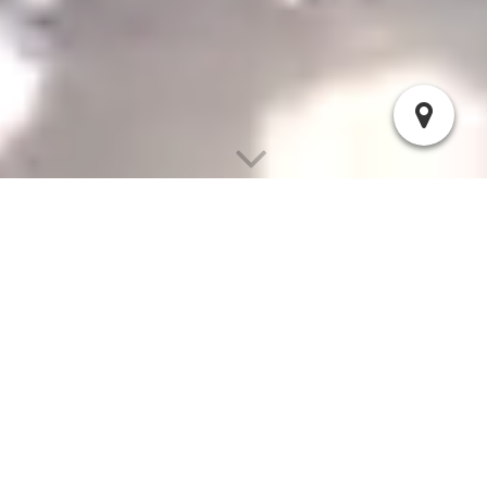
Unsere Lulu ist im
Januar 2
018
geboren.